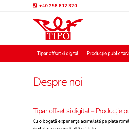
+40 258 812 320
Tipar offset și digital
Producție publicitar
Despre noi
Tipar offset și digital – Producție 
Cu o bogată experiență acumulată pe piața române
digital, de cea mai înaltă calitate.