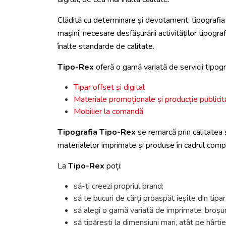
Clădită cu determinare și devotament, tipografi
mașini, necesare desfășurării activităților tipogra
înalte standarde de calitate.
Tipo-Rex
oferă o gamă variată de servicii tipogr
Tipar offset și digital
Materiale promoționale și producție publicit
Mobilier la comandă
Tipografia Tipo-Rex
se remarcă prin calitatea 
materialelor imprimate și produse în cadrul compa
La
Tipo-Rex
poți:
să-ți creezi propriul brand;
să te bucuri de cărți proaspăt ieșite din tipar
să alegi o gamă variată de imprimate: broșuri
să tipărești la dimensiuni mari, atât pe hârti