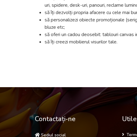
uri, spidere, desk-uri, panouri, reclame lumi
să îți dezvolți propria afacere cu cele mai b
să personalizezi obiecte promoționale (serigra
bluze etc;
să oferi un cadou deosebit: tablouri canvas i
să îți creezi mobilierul visurilor tale.
Contactați-ne
Utile
Terme
Sediul social