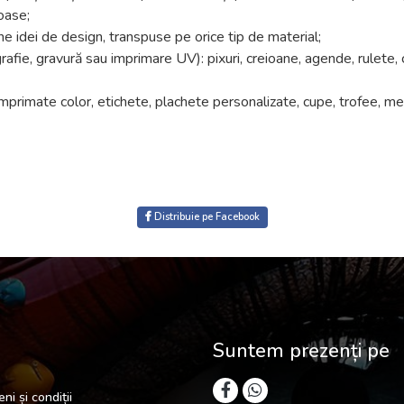
noase;
une idei de design, transpuse pe orice tip de material;
fie, gravură sau imprimare UV): pixuri, creioane, agende, rulete, cea
mprimate color, etichete, plachete personalizate, cupe, trofee, meda
Distribuie pe Facebook
Suntem prezenți pe
ni și condiții