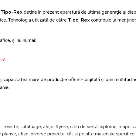
a
Tipo-Rex
deține în prezent aparatură de ultimă generație și dis
fice. Tehnologia utilizată de către
Tipo-Rex
contribuie la menținer
afice, și nu numai:
ară
și capacitatea mare de producție offset– digitală și prin multitudin
niei.
;
, reviste, cataloage, afișe, flyere, cărți de vizită, diplome, mape,
e: planșe, afișe, diverse proiecte, cât și pe alte materiale specifice